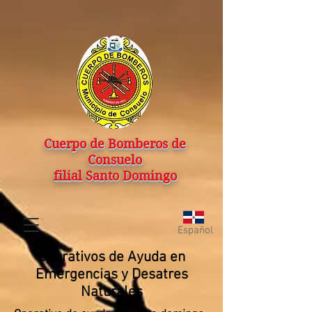
Cuerpo de Bomberos de
Consuelo
filial Santo Domingo
Español
Operativos de Ayuda en
Emergencias y Desatres
Naturales