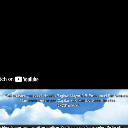
Web master y creador de esta Pagina: Mayor C.B. Emmanuel Ferreira so
Mantenida Online por: Capitán C.B. Maritza Sosa Paredes.
© 2016-2025
video de nuestros operativos medicos Realizados en años pasados (De los ultimo