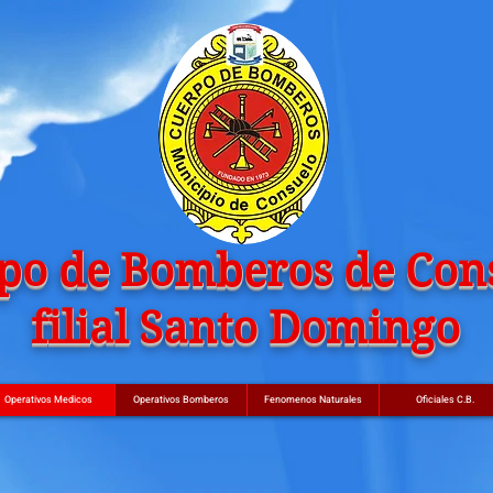
po de Bomberos de Con
filial Santo Domingo
Operativos Medicos
Operativos Bomberos
Fenomenos Naturales
Oficiales C.B.