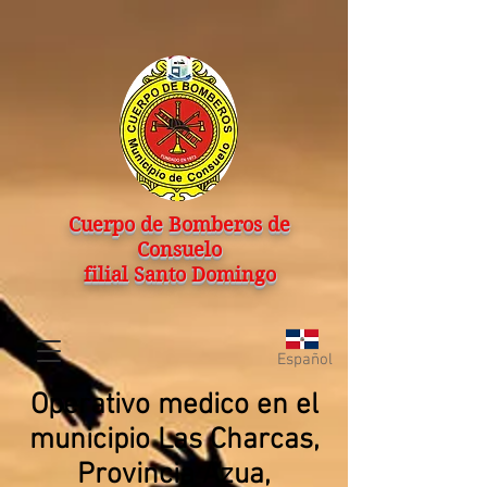
Cuerpo de Bomberos de
Consuelo
filial Santo Domingo
Español
Operativo medico en el
municipio Las Charcas,
Provincia Azua,