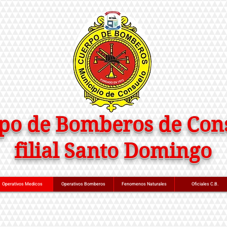
po de Bomberos de Con
filial Santo Domingo
Operativos Medicos
Operativos Bomberos
Fenomenos Naturales
Oficiales C.B.