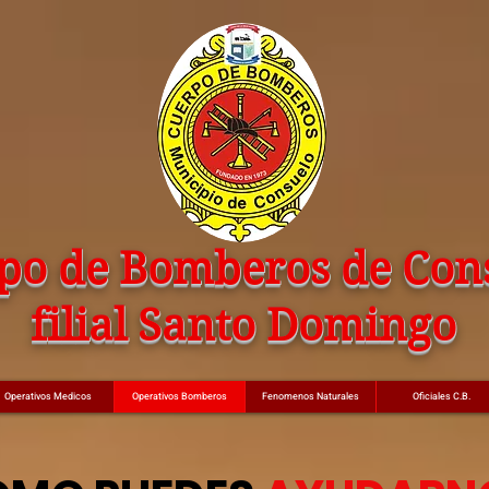
po de Bomberos de Con
filial Santo Domingo
Operativos Medicos
Operativos Bomberos
Fenomenos Naturales
Oficiales C.B.