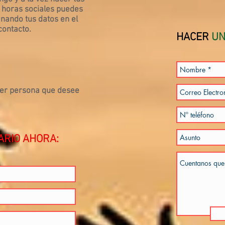
s horas sociales puedes
enando tus datos en el
contacto.
HACER
UN
ier persona que desee
ARIO AHORA: