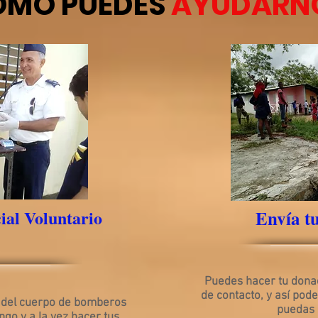
OMO PUEDES
AYUDARN
ial Voluntario
Envía t
Puedes hacer tu donac
de contacto, y así pod
o del cuerpo de bomberos
puedas 
ngo y a la vez hacer tus