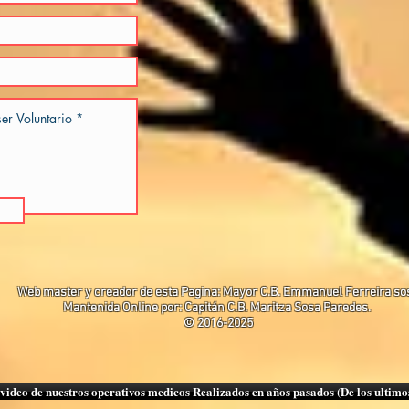
Web master y creador de esta Pagina: Mayor C.B. Emmanuel Ferreira so
Mantenida Online por: Capitán C.B. Maritza Sosa Paredes.
© 2016-2025
video de nuestros operativos medicos Realizados en años pasados (De los ultimo