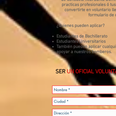
practicas profesionales ó tu
convertirte en voluntario ll
formulario de 
¿Quienes pueden aplicar?
Estudiantes de Bachillerato
Estudiantes Universitarios
También pueden aplicar cualqu
apoyar a nuestros bomberos.
SER
UN OFICIAL VOLUNT