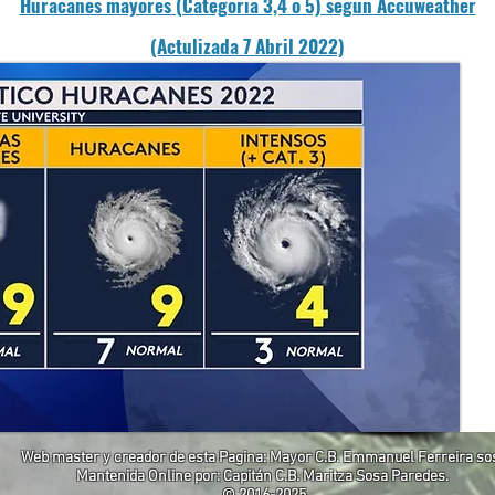
Huracanes mayores (Categoria 3,4 o 5) segun Accuweather
(Actulizada 7 Abril 2022)
Web master y creador de esta Pagina: Mayor C.B. Emmanuel Ferreira so
Mantenida Online por: Capitán C.B. Maritza Sosa Paredes.