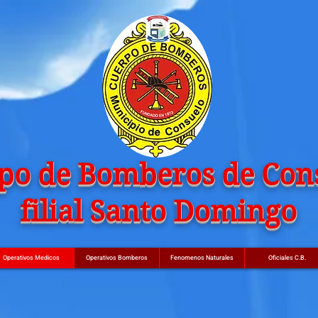
po de Bomberos de Con
filial Santo Domingo
Operativos Medicos
Operativos Bomberos
Fenomenos Naturales
Oficiales C.B.