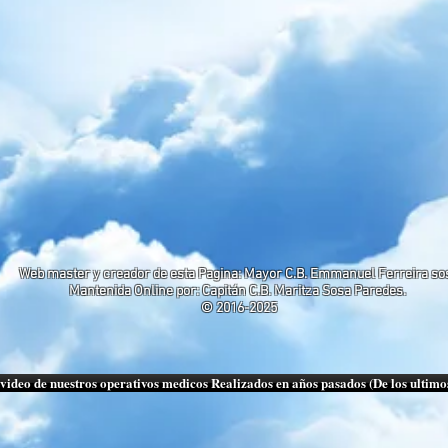
Web master y creador de esta Pagina: Mayor C.B. Emmanuel Ferreira so
Mantenida Online por: Capitán C.B. Maritza Sosa Paredes.
© 2016-2025
video de nuestros operativos medicos Realizados en años pasados (De los ultimo